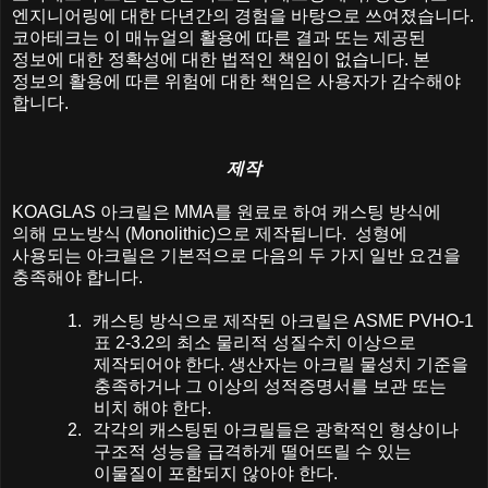
엔지니어링에 대한 다년간의 경험을 바탕으로 쓰여졌습니다
.
코아테크는 이 매뉴얼의 활용에 따른 결과 또는 제공된
정보에 대한 정확성에 대한 법적인 책임이 없습니다
.
본
정보의 활용에 따른 위험에 대한 책임은 사용자가 감수해야
합니다
.
제작
KOAGLAS
아크릴은
MMA
를
원료로
하여
캐스팅
방식에
의해
모노방식
(Monolithic)
으로
제작됩니다
.
성형에
사용되는
아크릴은
기본적으로
다음의
두
가지
일반
요건을
충족해야
합니다
.
1.
캐스팅
방식으로
제작된
아크릴은
ASME PVHO-1
표
2-3.2
의
최소
물리적
성질수치
이상으로
제작되어야
한다
.
생산자는
아크릴
물성치
기준을
충족하거나
그
이상의
성적증명서를
보관
또는
비치
해야
한다
.
2.
각각의
캐스팅된
아크릴들은
광학적인
형상이나
구조적
성능을
급격하게
떨어뜨릴
수
있는
이물질이
포함되지
않아야
한다
.