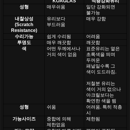
KOAGLAS
적층강화유리
성형
매우쉬움
일단 강화되면
불가능
내찰상성
유리보다
매우 강함
(Scratch
부드러움
Resistance)
수리가능
쉽게 수리됨
어려움
투명도
매우 깨끗함
깨끗함
색
어떤 두께에서나
표준유리는 옅은
거의 색이 없음
초록색을 띄며
두꺼운
패널일수록 그
색이 도드라짐
.
저철분 유리는
색이 거의 없으나
아크릴보다는
확연한 색을 띔
성형
쉬움
어려움
.
특히 적층
시
가능사이즈
중합에 의해
제한됨
제한없음