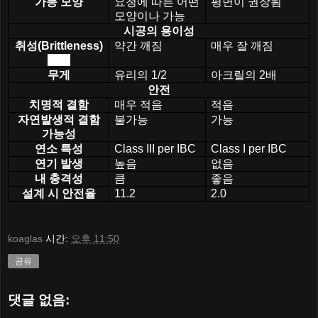
가능 모양
요청에 따른 어떤
평면이 권장됨
모양이나 가능
시공의 용이성
취성
(Brittleness)
약간 깨짐
매우 잘 깨짐
脆性
무게
유리의
1/2
아크릴의
2
배
안전
치명적 결함
매우 적음
적음
자연발생적 결함
불가능
가능
가능성
연소 특성
Class III per IBC
Class I per IBC
연기 발생
높음
없음
내 충격성
큼
좋음
설계 시 안전율
11.2
2.0
koaglas
시간:
오후 11:50
공유
댓글 없음: