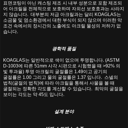
표면코팅이
아닌
캐스팅
제조
시
내부
성분으로
포함
제조되
어
아크릴을
전체적으로
보호하며
자외선
보호효과는
사라지
지
않습니다
.
대부분의
저급
아크릴과는
달리
KOAGLAS
는
소금물
및
염소환경에서
대한
부식이
되지
않으며
이러한
악
조건
속에서의
장시간의
노출에도
아크릴
물성의
저하가
없
습니다
.
광학적
품질
KOAGLAS
는
일반적으로
색이
없으며
투명합니다
. (ASTM
D-1003
에
따른
51mm
사각
시편으로
시험했을
때
>92%
의
빛
투과율
)
투명
아크릴의
굴절률은
1.49
이고
공기의
굴절률은
1.00
그리고
물의
굴절률은
1.37
입니다
.
스넬의
법칙
(
굴절의
법칙
)
에
따라
아크릴을
통해서
사물을
볼
때
굴절되는
정확한
각도를
계산할
수
있습니다
.
최악의
굴절을
보이는
각도는
약
45
도
입니다
.
설계
분야