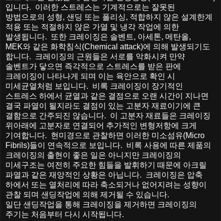
입니다
.
이러한
스트레스는
기계적으로는
잘못된
방법으로의
성형
,
샌딩
또는
폴리싱
,
적합하지
않은
설계한계
적용
또는
적절하지
않은
가열
및
냉각
작업에
의한
발생됩니다
.
또한
크레이징은
솔벤트
,
아세톤
,
메탄올
,
MEK
와
같은
화학침식
(Chemical attack)
에
의해
발생되기도
합니다
.
크레이징의
근원들은
서로를
악화시켜
만약
솔벤트가
닿으면
즉각적으로
스트레스를
받은
판에
크레이징이
나타나게
되며
이는
육안으로
확인
시
미세균열처럼
보입니다
.
비록
크레이징이
장기적인
스트레스
하에서
균열과
같은
결점으로
오랜
시간이
지나면
결국
파열이
될지라도
결점이
있는
고분자
재료이기에
큰
결함으로
간주되진
않습니다
.
이
고분자
재료들은
크레이징
위아래에
고분자로
연결되어
추가적인
변형저항에
크게
기여합니다
.
현미경으로
관찰하면
이러한
미소섬유
(Micro
Fibrils)
들이
연속적으로
보입니다
.
비록
사용에
따른
제품의
크레이징의
출현이
좋은
일은
아니지만
크레이징의
미세구조는
여전히
주요한
힘들을
발휘하기
때문에
아크릴
파열과
같은
재앙적인
상황은
아닙니다
.
크레이징은
압축
하에서
또는
열처리에
따라
축소되거나
없어지려는
성향이
관찰
되며
샌딩작업에
의해
제거될
수
있습니다
.
일단
샌딩작업을
통해
크레이징을
제거하면
크레이징의
주기는
처음부터
다시
시작됩니다
.