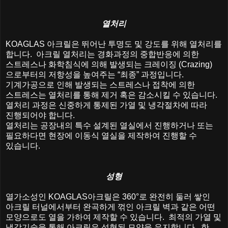
열처리
KOAGLAS
아크릴은
뛰어난
투명도
및
강도를
위해
열처리를
합니다
.
아크릴
열처리는
경화과정의
중합반응에
의한
스트레스나
화학침식에
의해
발생되는
크레이징
(Crazing)
으로부터의
저항성을
높여주는
“
최종
”
과정입니다
.
기계가공으로
인해
발생되는
스트레스나
접착에
의한
스트레스는
열처리를
통해
제거
혹은
감소시킬
수
있습니다
.
열처리
과정은
신중하게
통제된
가열
및
냉각절차에
따라
진행되어야
합니다
.
열처리는
공장내의
특수
설계된
열실에서
진행하거나
또는
필요하다면
현장에
이동식
열실을
제작하여
진행할
수
있습니다
.
성형
열가소성인
KOAGLAS
아크릴은
360°
로
완전히
둘러
쌓인
아크릴
터널에서부터
완곡하게
꺾인
아크릴
벽과
같은
어떤
모양으로도
열을
가하여
제작할
수
있습니다
.
최적의
가열
및
냉각기술을
통해
아크릴은
성형된
모양을
유지합니다
.
한