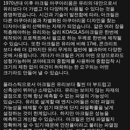
1970
년대
이후
아크릴
아쿠아리움은
유리의
대안으로서
유리보다
더
가볍고
더
다양하게
사용될
수
있다는
것을
증명하였습니다
.
시간과
기술이
발전함에
따라
,
아크릴은
다른
아쿠아리움과
차별화된
아쿠아리움
디자인을
찾는
디자이너들이
선택하는
자재가
되었습니다
.
얇은
여러
장을
적층해야하는
유리와는
달리
KOAGLAS
아크릴은
한번에
제작되어
프로젝트에서
필요로
하는
두께로
한번에
제작될
수
있습니다
.
또한
아크릴은
유리에
비해
17
배
,
콘크리트
보다
4
배
더
강하지만
유리
무게의
절반에
불과하며
다양한
곳에
사용됩니다
.
게다가
아크릴은
거의
어떤
모양으로라도
성형가능하며
코아테크의
중합제를
사용하여
중합접착
시
크기의
제한
없이
여건이
허락하는
한
요구되는
어떤
크기라도
만들어
낼
수
있습니다
.
플라스틱으로서
아크릴은
유리보다
훨씬
더
부드럽고
신축성이
뛰어난
소재입니다
.
유리는
보이지
않는
자재의
결점으로
인해
항상
예측할
수
없는
파열의
가능성이
있습니다
.
유리로
설계할
때
엔지니어들은
이런
파열의
가능성을
배제할
수
없기
때문에
단지
파열확률을
낮게
설정하는
것이
한계입니다
.
하지만
아크릴은
성능을
예측하고
계산할
수
있습니다
.
아크릴은
언제
파열될지
정확하게
알
수
있기
때문에
안전율이라고
불리는
파열점