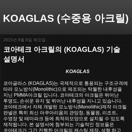
KOAGLAS (수중용 아크릴)
2015년 8월 6일 목요일
코아테크 아크릴의 (KOAGLAS) 기술
설명서
KOAGLAS
코아글라스
(KOAGLAS)
는 국제적으로 통용되는 구조규격에
따라 모노방식
(Monolithic)
으로 제조되는 탁월한 내후성을
지닌
PMMA
아크릴 입니다
.
코아테크의 아크릴은 뛰어난
투명도
,
손쉬운 유지 및 뛰어난 내후성을 지니고 있습니다
.
코아테크에서 자체 개발된 모노방식
(Monolithic)
제작 아크릴
판넬은 특히 최신 아쿠아리움의 관망창
,
동물원
,
리조트
,
수영장 및 테마파크 등에 최적의모양으로 설치될 수 있도록
제작됩니다
.
본 설명서에 첨부되는 기술적인 정보들은
코아테크가 그간 진행한 아크릴의 캐스팅 제작
,
성형 하고