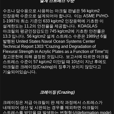
설계
스트레스
수준
수조나
담수용으로
사용하는
아크릴
판넬은
56 kg/cm2
인장응력
수준으로
설계되어야
합니다
.
이는
ASME PVHO-
1-1997
의
최소
기준인
633 kg/cm2
인장응력에
기초한
이
설계한도는
11.2
의
안전율을
제공합니다
. KOAGLAS
아크릴의
평균인장강도인
745 kg/cm2
에
기초한
안전률은
13.3
입니다
. 56 kg/cm2
설계
스트레스
수준은
1989
년
6
월
발행된
United States Naval Ocean Systems Center
Technical Report 1303 “Crazing and Degradation of
Flexural Strength in Acrylic Plates as a Function of Time”
의
참고문헌에
의해
결정된
것입니다
.
보고서에
따르면
아크릴
스트레스
수준이
57 kg/cm2
미만일
때
10
년이
지난
후에도
아크릴은
크레이징
(Crazing)
의
징후가
보이지
않았다고
기술되어있습니다
.
크레이징
(Crazing)
크레이징은
저급
아크릴이
판
제작
과정에서
스트레스가
내재되어
생산
및
시판되는
경우를
제외하면
아크릴이
스트레스를
받았을
때
발생하는
변형형상
(deformation mode)