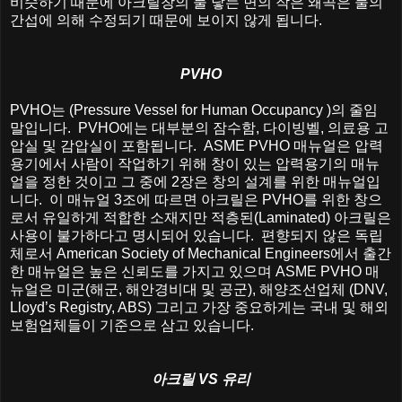
비슷하기
때문에
아크릴창의
물
닿는
면의
작은
왜곡은
물의
간섭에
의해
수정되기
때문에
보이지
않게
됩니다
.
PVHO
PVHO
는
(Pressure Vessel for Human Occupancy )
의
줄임
말입니다
. PVHO
에는
대부분의
잠수함
,
다이빙벨
,
의료용
고
압실
및
감압실이
포함됩니다
. ASME PVHO
매뉴얼은
압력
용기에서
사람이
작업하기
위해
창이
있는
압력용기의
매뉴
얼을
정한
것이고
그
중에
2
장은
창의
설계를
위한
매뉴얼입
니다
.
이
매뉴얼
3
조에
따르면
아크릴은
PVHO
를
위한
창으
로서
유일하게
적합한
소재지만
적층된
(Laminated)
아크릴은
사용이
불가하다고
명시되어
있습니다
.
편향되지
않은
독립
체로서
American Society of Mechanical Engineers
에서
출간
한
매뉴얼은
높은
신뢰도를
가지고
있으며
ASME PVHO
매
뉴얼은
미군
(
해군
,
해안경비대
및
공군
),
해양조선업체
(DNV,
Lloyd’s Registry, ABS)
그리고
가장
중요하게는
국내
및
해외
보험업체들이
기준으로
삼고
있습니다
.
아크릴
VS
유리