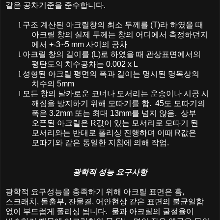
같은
공차기준을
준수합니다
.
l
구조
계산된
아크릴창의
최소
두께를
(T)
라
하였을
때
아크릴
창의
실제
두께는
창의
어디에서
측정하던지
에서
+-3~5 mm
사이의
공차
l
아크릴
창의
길이를
(L)
로
하였을
때
관상표면에서의
평탄도의
치수공차는
0.002 x L
l
성형된
아크릴
평면의
폭과
길이는
명시된
명목상의
치수의
5mm
l
모든
창의
날카로운
코너나
모서리는
운송이나
시공
시
깨짐을
방지하기
위해
모따기를
함
. 45
도
모따기의
폭은
3.2mm
또는
최대
13mm
를
넘지
않음
.
상부
오픈된
아크릴은
R
값이
있는
모서리로
모따기
된
모서리와는
반대로
폴리싱
진행하며
이때
R
값은
모따기와
같은
동일한
지침에
의해
작업
.
광학적
성능
요구사항
광학적
요구성능을
충족하기
위해
아크릴
표면은
흠
,
스크래치
,
돌출부
,
잔물결
,
어안현상
같은
표면의
불균일함
없이
부드럽게
폴리싱
됩니다
.
물과
아크릴의
굴절율이