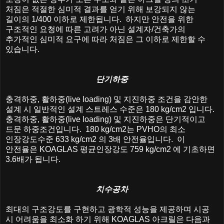
처짐은
적절한
심미적
결과를
얻기
위해
보강되지
않는
길이의
1/400
이하로
제한됩니다
.
하지만
안전을
위한
구조적인
요청에
따른
고려가
아닌
설계자
/
건축가의
추가적인
심미적
요구에
따라
처짐은
그
이하로
제한할
수
있습니다
.
단기하중
충격하중
,
활하중
(live loading)
및
지진하중
조건을
감안한
설계
시
일반적인
설계
스트레스
수준은
180 kg/cm2
입니다
.
충격하중
,
활하중
(live loading)
및
지진하중은
단기적이고
드문
하중조건입니다
. 180 kg/cm2
는
PVHO
의
최소
인장강도수준
633 kg/cm2
의
3
배
안전율입니다
.
이
안전율은
KOAGLAS
평균인장강도
759 kg/cm2
에
기초하면
3.6
배가
됩니다
.
치수공차
최대의
구조강도를
구현하고
광학적
성능을
제공하며
시공
시
어려움을
최소화
하기
위해
KOAGLAS
아크릴은
다음과