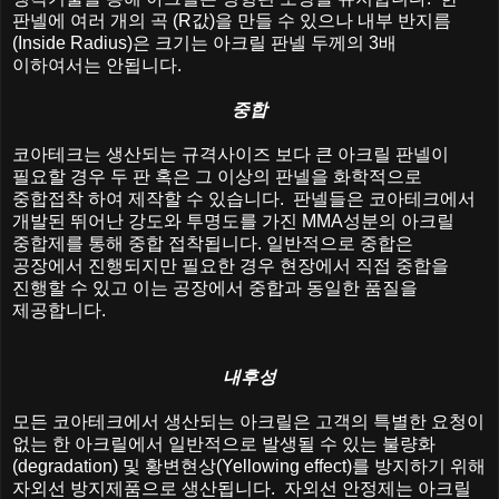
판넬에
여러
개의
곡
(R
값
)
을
만들
수
있으나
내부
반지름
(Inside Radius)
은
크기는
아크릴
판넬
두께의
3
배
이하여서는
안됩니다
.
중합
코아테크는
생산되는
규격사이즈
보다
큰
아크릴
판넬이
필요할
경우
두
판
혹은
그
이상의
판넬을
화학적으로
중합접착
하여
제작할
수
있습니다
.
판넬들은
코아테크에서
개발된
뛰어난
강도와
투명도를
가진
MMA
성분의
아크릴
중합제를
통해
중합
접착됩니다
.
일반적으로
중합은
공장에서
진행되지만
필요한
경우
현장에서
직접
중합을
진행할
수
있고
이는
공장에서
중합과
동일한
품질을
제공합니다
.
내후성
모든
코아테크에서
생산되는
아크릴은
고객의
특별한
요청이
없는
한
아크릴에서
일반적으로
발생될
수
있는
불량화
(degradation)
및
황변현상
(Yellowing effect)
를
방지하기
위해
자외선
방지제품으로
생산됩니다
.
자외선
안정제는
아크릴