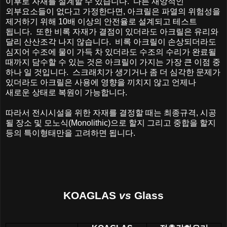
이후로
자재를
설계할
수
있습니다
.
다른
재앙적인
외부요소들이
없다고
가정한다면
,
아크릴은
파열의
위험성을
제거하기
위해
10
배
이상의
안전율로
설계되고
테스트
됩니다
.
또한
비록
자재가
결점이
있더라도
아크릴은
유리와
달리
산산조각
나지
않습니다
.
비록
아크릴이
손상되더라도
심지어
수조에
물이
가득
차
있더라도
수조의
수리가
완료될
때까지
담수할
수
있는
것은
아크릴이
가지는
가장
큰
이점
중
하나
일
것입니다
.
스크래치가
생기거나
좀
더
심각한
문제가
있더라도
아크릴은
사용에
영향을
끼치지
않고
언제나
새로운
상태로
복원이
가능합니다
.
따라서 전시시설을 위한 자재를 결정할 때는 최종규격
,
시공
될 장소 및 모노식
(Monolithic)
으로 할지 그리고 중합을 할지
등의 특이형태만을 고려하면 됩니다
.
KOAGLAS
vs
Glass